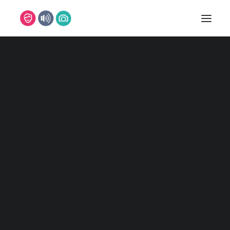
DJ
DJ MARCO
DJ MARVIN
DJ NILS
DJ TIMM
DJ SVEN
DJ CHRIS
DJ PASCAL
REFERENZEN
MUSIKER
BAND
PIANIST
SAXOPHONIST
SÄNGER/IN
LEON
ISABELLE
FOTOBOX
FOTOGRAFEN
MARC