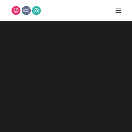
DJ
DJ MARCO
DJ MARVIN
DJ NILS
DJ TIMM
DJ SVEN
DJ CHRIS
DJ PASCAL
REFERENZEN
MUSIKER
BAND
PIANIST
SAXOPHONIST
SÄNGER/IN
LEON
ISABELLE
FOTOBOX
FOTOGRAFEN
MARC