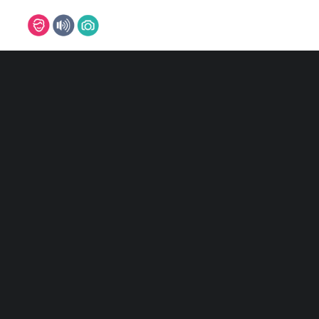
DJ
DJ MARCO
DJ MARVIN
DJ NILS
DJ TIMM
Alle 4 Ergebnisse werden angezeigt
DJ SVEN
DJ CHRIS
DJ PASCAL
REFERENZEN
MUSIKER
BAND
PIANIST
SAXOPHONIST
SÄNGER/IN
LEON
ISABELLE
FOTOBOX
FOTOGRAFEN
MARC