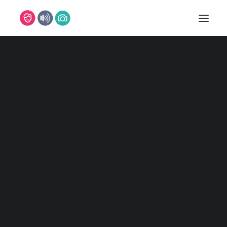
DJ
DJ MARCO
DJ MARVIN
DJ NILS
DJ TIMM
DJ SVEN
DJ CHRIS
DJ PASCAL
REFERENZEN
MUSIKER
BAND
PIANIST
SAXOPHONIST
SÄNGER/IN
LEON
ISABELLE
FOTOBOX
FOTOGRAFEN
MARC