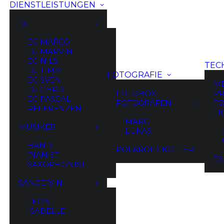
DIENSTLEISTUNGEN
DJ
DJ MARCO
DJ MARVIN
DJ NILS
TEC
DJ TIMM
FOTOGRAFIE
Alle 2 Ergebnisse werden angezeigt
DJ SVEN
M
DJ CHRIS
FOTOBOX
PR
DJ PASCAL
FOTOGRAFEN
TO
REFERENZEN
LI
MARC
MUSIKER
LUKAS
BAND
POLAROID-KOFFER
PIANIST
TA
SAXOPHONIST
SÄNGER/IN
LEON
ISABELLE