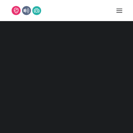
DJ
DJ MARCO
DJ MARVIN
DJ NILS
DJ TIMM
DJ SVEN
DJ CHRIS
DJ PASCAL
REFERENZEN
MUSIKER
BAND
PIANIST
SAXOPHONIST
SÄNGER/IN
LEON
ISABELLE
FOTOBOX
FOTOGRAFEN
MARC