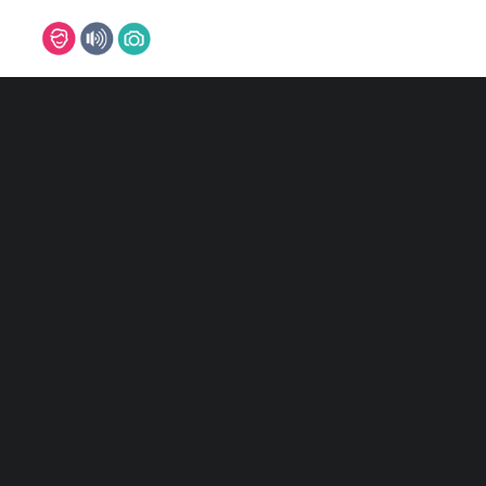
DJ
DJ MARCO
DJ MARVIN
DJ NILS
DJ TIMM
Alle 2 Ergebnisse werden angezeigt
DJ SVEN
DJ CHRIS
DJ PASCAL
REFERENZEN
MUSIKER
BAND
PIANIST
SAXOPHONIST
SÄNGER/IN
LEON
ISABELLE
FOTOBOX
FOTOGRAFEN
MARC