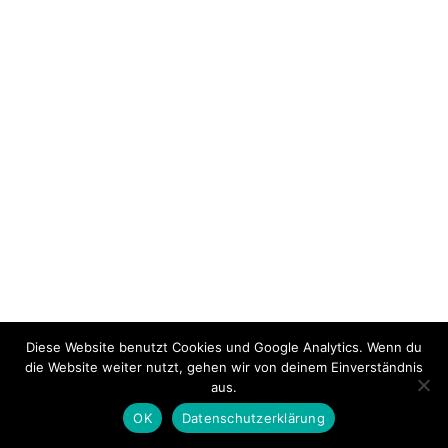
© 2021 –
Partner
–
AGB
–
Datenschutz
–
Impressum
Diese Website benutzt Cookies und Google Analytics. Wenn du
die Website weiter nutzt, gehen wir von deinem Einverständnis
aus.
OK
Datenschutzerklärung