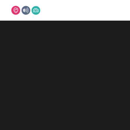
DJ
DJ MARCO
DJ MARVIN
DJ NILS
DJ TIMM
Alle 2 Ergebnisse werden angezeigt
DJ SVEN
DJ CHRIS
DJ PASCAL
REFERENZEN
MUSIKER
BAND
PIANIST
SAXOPHONIST
SÄNGER/IN
LEON
ISABELLE
FOTOBOX
FOTOGRAFEN
MARC