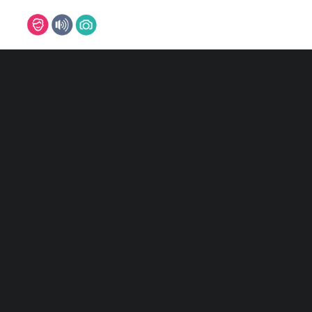
DJ
DJ MARCO
DJ MARVIN
DJ NILS
DJ TIMM
Alle 2 Ergebnisse werden angezeigt
DJ SVEN
DJ CHRIS
DJ PASCAL
REFERENZEN
MUSIKER
BAND
PIANIST
SAXOPHONIST
SÄNGER/IN
LEON
ISABELLE
FOTOBOX
FOTOGRAFEN
MARC