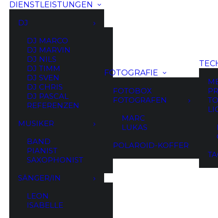
DIENSTLEISTUNGEN
DJ
DJ MARCO
DJ MARVIN
DJ NILS
TEC
DJ TIMM
FOTOGRAFIE
Einzelnes Ergebnis wird angezeigt
DJ SVEN
M
DJ CHRIS
FOTOBOX
PR
DJ PASCAL
FOTOGRAFEN
TO
REFERENZEN
LI
MARC
MUSIKER
LUKAS
BAND
POLAROID-KOFFER
PIANIST
TA
SAXOPHONIST
SÄNGER/IN
LEON
ISABELLE